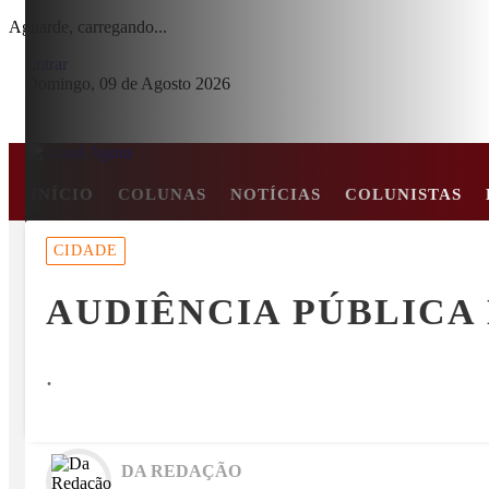
Aguarde, carregando...
Entrar
Domingo, 09 de Agosto 2026
INÍCIO
COLUNAS
NOTÍCIAS
COLUNISTAS
MENU
CIDADE
E EM COLISÃO FRONTAL ENTRE CARRO E CAMINHÃO NA BR-2
AUDIÊNCIA PÚBLICA
EM ALTA
.
DA REDAÇÃO