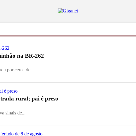
aminhão na BR-262
ada por cerca de...
rada rural; pai é preso
a sinais de...