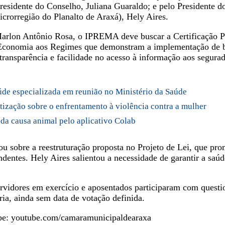
 Presidente do Conselho, Juliana Guaraldo; e pelo President
crorregião do Planalto de Araxá), Hely Aires.
 Marlon Antônio Rosa, o IPREMA deve buscar a Certificação 
Economia aos Regimes que demonstram a implementação de boas
transparência e facilidade no acesso à informação aos segurad
aúde especializada em reunião no Ministério da Saúde
ntização sobre o enfrentamento à violência contra a mulher
 da causa animal pelo aplicativo Colab
 sobre a reestruturação proposta no Projeto de Lei, que p
dentes. Hely Aires salientou a necessidade de garantir a saúde
servidores em exercício e aposentados participaram com quest
ria, ainda sem data de votação definida.
ube: youtube.com/camaramunicipaldearaxa