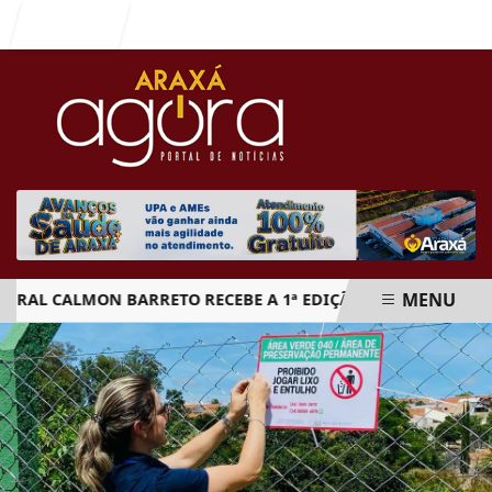
Entrar
MENU
 CALMON BARRETO RECEBE A 1ª EDIÇÃO DO ARAXÁ CACHAÇA F
EM ALTA