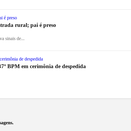
rada rural; pai é preso
a sinais de...
37º BPM em cerimônia de despedida
sagens.