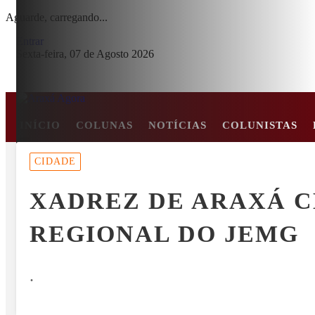
Aguarde, carregando...
Entrar
Sexta-feira, 07 de Agosto 2026
INÍCIO
COLUNAS
NOTÍCIAS
COLUNISTAS
MENU
CIDADE
RE EM COLISÃO FRONTAL ENTRE CARRO E CAMINHÃO NA BR-2
XADREZ DE ARAXÁ CL
EM ALTA
REGIONAL DO JEMG
.