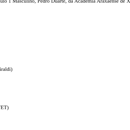
Módulo 1 Masculino, Pedro Duarte, da Academia Araxaense de 
raldi)
FET)