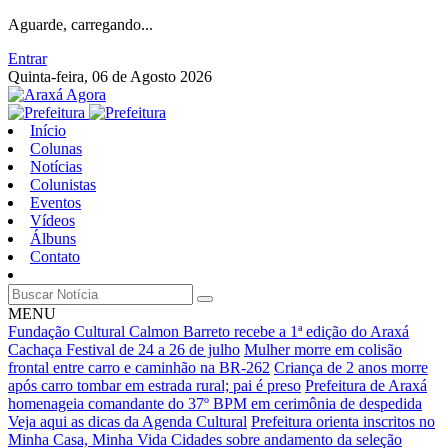
Aguarde, carregando...
Entrar
Quinta-feira, 06 de Agosto 2026
Início
Colunas
Notícias
Colunistas
Eventos
Vídeos
Álbuns
Contato
MENU
Fundação Cultural Calmon Barreto recebe a 1ª edição do Araxá
Cachaça Festival de 24 a 26 de julho
Mulher morre em colisão
frontal entre carro e caminhão na BR-262
Criança de 2 anos morre
após carro tombar em estrada rural; pai é preso
Prefeitura de Araxá
homenageia comandante do 37º BPM em cerimônia de despedida
Veja aqui as dicas da Agenda Cultural
Prefeitura orienta inscritos no
Minha Casa, Minha Vida Cidades sobre andamento da seleção