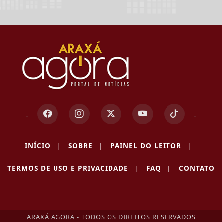
INÍCIO
|
SOBRE
|
PAINEL DO LEITOR
|
Termos de Uso e Privacidade
TERMOS DE USO E PRIVACIDADE
|
FAQ
|
CONTATO
Esse site utiliza cookies para melhorar sua
experiência de navegação. Ao continuar o acesso,
entendemos que você concorda com nossos Termos
de Uso e Privacidade.
ARAXÁ AGORA - TODOS OS DIREITOS RESERVADOS