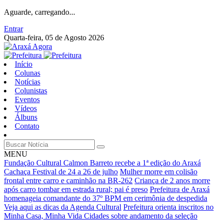
Aguarde, carregando...
Entrar
Quarta-feira, 05 de Agosto 2026
Início
Colunas
Notícias
Colunistas
Eventos
Vídeos
Álbuns
Contato
MENU
Fundação Cultural Calmon Barreto recebe a 1ª edição do Araxá
Cachaça Festival de 24 a 26 de julho
Mulher morre em colisão
frontal entre carro e caminhão na BR-262
Criança de 2 anos morre
após carro tombar em estrada rural; pai é preso
Prefeitura de Araxá
homenageia comandante do 37º BPM em cerimônia de despedida
Veja aqui as dicas da Agenda Cultural
Prefeitura orienta inscritos no
Minha Casa, Minha Vida Cidades sobre andamento da seleção