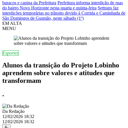
buracos e capina da Prefeitura
Prefeitura informa interdição de ruas
do bairro Novo Horizonte nesta quarta e quinta-feira
Settrans faz
interdições temporárias no trânsito devido à Corrida e Caminhada de
São Domingos de Gusmão, neste sábado (1º)
EM ALTA
MENU
Esportes
Alunos da transição do Projeto Lobinho
aprendem sobre valores e atitudes que
transformam
.
Da Redação
12/02/2026 18:32
12/02/2026 18:32
A-