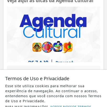
Veja aqui as dicas da Agenda Cultural
VISUALIZAR
Termos de Uso e Privacidade
Esse site utiliza cookies para melhorar sua
experiência de navegação. Ao continuar o acesso,
entendemos que você concorda com nossos Termos
07 DE AGO
CIDADE
de Uso e Privacidade.
Veja aqui a programação de tapa-
PARA MAIS INFORMAÇÕES,
ACESSE NOSSOS TERMOS