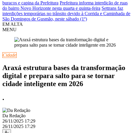
buracos e capina da Prefeitura
Prefeitura informa interdição de ruas
do bairro Novo Horizonte nesta quarta e quinta-feira
Settrans faz
interdições temporárias no trânsito devido à Corrida e Caminhada de
São Domingos de Gusmão, neste sábado (1º)
EM ALTA
MENU
Cidade
Araxá estrutura bases da transformação
digital e prepara salto para se tornar
cidade inteligente em 2026
.
Da Redação
26/11/2025 17:29
26/11/2025 17:29
A-