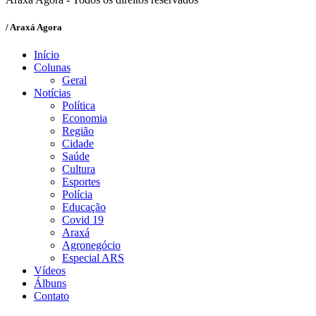
/ Araxá Agora
Início
Colunas
Geral
Notícias
Política
Economia
Região
Cidade
Saúde
Cultura
Esportes
Polícia
Educação
Covid 19
Araxá
Agronegócio
Especial ARS
Vídeos
Álbuns
Contato