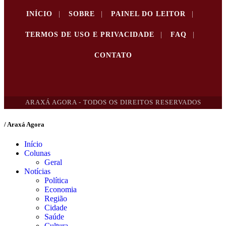
INÍCIO
|
SOBRE
|
PAINEL DO LEITOR
|
TERMOS DE USO E PRIVACIDADE
|
FAQ
|
CONTATO
ARAXÁ AGORA - TODOS OS DIREITOS RESERVADOS
/ Araxá Agora
Início
Colunas
Geral
Notícias
Política
Economia
Região
Cidade
Saúde
Cultura