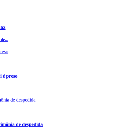
262
de...
i é preso
.
imônia de despedida