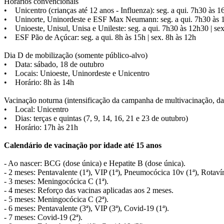
Horários convencionais
• Unicentro (crianças até 12 anos - Influenza): seg. a qui. 7h30 às 1
• Uninorte, Uninordeste e ESF Max Neumann: seg. a qui. 7h30 às 16
• Unioeste, Unisul, Unisa e Unileste: seg. a qui. 7h30 às 12h30 | se
• ESF Pão de Açúcar: seg. a qui. 8h às 15h | sex. 8h às 12h
Dia D de mobilização (somente público-alvo)
• Data: sábado, 18 de outubro
• Locais: Unioeste, Uninordeste e Unicentro
• Horário: 8h às 14h
Vacinação noturna (intensificação da campanha de multivacinação, da
• Local: Unicentro
• Dias: terças e quintas (7, 9, 14, 16, 21 e 23 de outubro)
• Horário: 17h às 21h
Calendário de vacinação por idade até 15 anos
- Ao nascer: BCG (dose única) e Hepatite B (dose única).
- 2 meses: Pentavalente (1ª), VIP (1ª), Pneumocócica 10v (1ª), Rotavír
- 3 meses: Meningocócica C (1ª).
- 4 meses: Reforço das vacinas aplicadas aos 2 meses.
- 5 meses: Meningocócica C (2ª).
- 6 meses: Pentavalente (3ª), VIP (3ª), Covid-19 (1ª).
- 7 meses: Covid-19 (2ª).