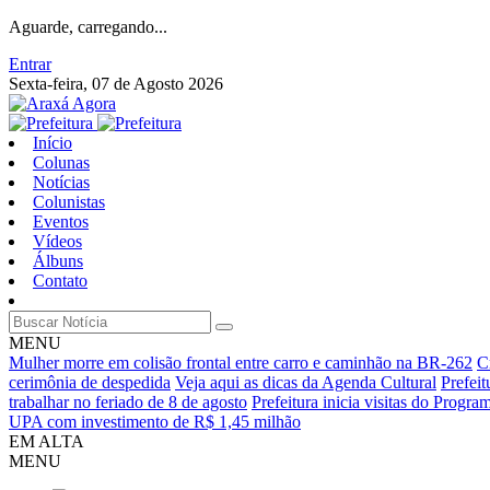
Aguarde, carregando...
Entrar
Sexta-feira, 07 de Agosto 2026
Início
Colunas
Notícias
Colunistas
Eventos
Vídeos
Álbuns
Contato
MENU
Mulher morre em colisão frontal entre carro e caminhão na BR-262
C
cerimônia de despedida
Veja aqui as dicas da Agenda Cultural
Prefei
trabalhar no feriado de 8 de agosto
Prefeitura inicia visitas do Progr
UPA com investimento de R$ 1,45 milhão
EM ALTA
MENU