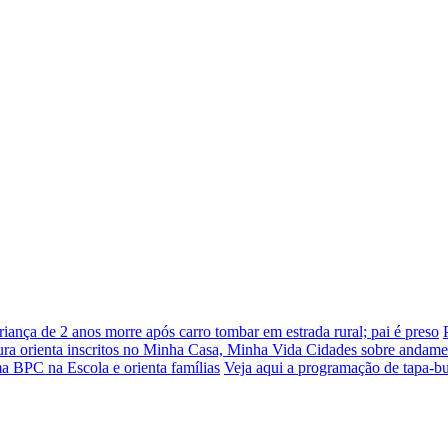
riança de 2 anos morre após carro tombar em estrada rural; pai é preso
tura orienta inscritos no Minha Casa, Minha Vida Cidades sobre andame
ama BPC na Escola e orienta famílias
Veja aqui a programação de tapa-bu