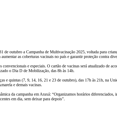
31 de outubro a Campanha de Multivacinação 2025, voltada para criança
aumentar as coberturas vacinais no país e garantir proteção contra div
s convencionais e especiais. O cartão de vacinas será atualizado de a
alizado o Dia D de Mobilização, das 8h às 14h.
s e quintas (7, 9, 14, 16, 21 e 23 de outubro), das 17h às 21h, na Unic
Amarela e demais vacinas.
âmica da campanha em Araxá: “Organizamos horários diferenciados, incl
centes em dia, sem deixar para depois”.