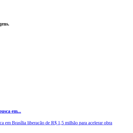
gens.
busca em...