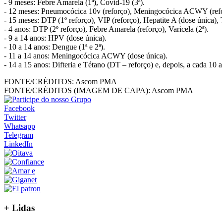
- 9 meses: Febre Amarela (1ª), Covid-19 (3ª).
- 12 meses: Pneumocócica 10v (reforço), Meningocócica ACWY (reforço
- 15 meses: DTP (1º reforço), VIP (reforço), Hepatite A (dose única), Tr
- 4 anos: DTP (2º reforço), Febre Amarela (reforço), Varicela (2ª).
- 9 a 14 anos: HPV (dose única).
- 10 a 14 anos: Dengue (1ª e 2ª).
- 11 a 14 anos: Meningocócica ACWY (dose única).
- 14 a 15 anos: Difteria e Tétano (DT – reforço) e, depois, a cada 10 
FONTE/CRÉDITOS:
Ascom PMA
FONTE/CRÉDITOS (IMAGEM DE CAPA):
Ascom PMA
Facebook
Twitter
Whatsapp
Telegram
LinkedIn
+
Lidas