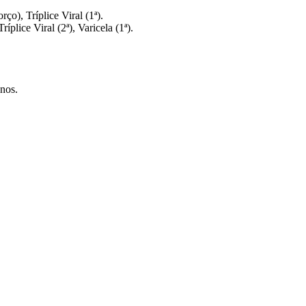
), Tríplice Viral (1ª).
íplice Viral (2ª), Varicela (1ª).
anos.