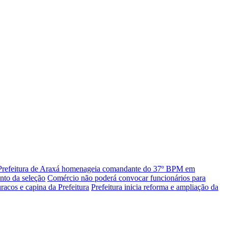
Prefeitura de Araxá homenageia comandante do 37º BPM em
nto da seleção
Comércio não poderá convocar funcionários para
racos e capina da Prefeitura
Prefeitura inicia reforma e ampliação da