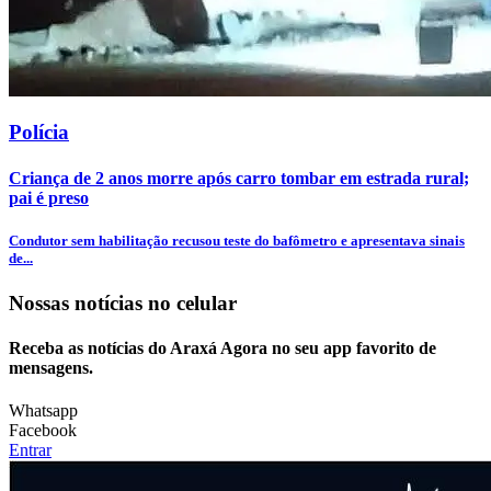
Polícia
Criança de 2 anos morre após carro tombar em estrada rural;
pai é preso
Condutor sem habilitação recusou teste do bafômetro e apresentava sinais
de...
Nossas notícias
no celular
Receba as notícias do Araxá Agora no seu app favorito de
mensagens.
Whatsapp
Facebook
Entrar