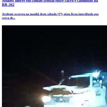
Mulher morre em colisão frontal entre carro e caminhão na
BR-262
Acidente ocorreu na manhã deste sábado (1º); pista ficou interditada por
cerca de...