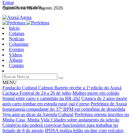
Entrar
Aguarde, carregando...
Quinta-feira, 06 de Agosto 2026
Início
Colunas
Notícias
Colunistas
Eventos
Vídeos
Álbuns
Contato
MENU
Fundação Cultural Calmon Barreto recebe a 1ª edição do Araxá
Cachaça Festival de 24 a 26 de julho
Mulher morre em colisão
frontal entre carro e caminhão na BR-262
Criança de 2 anos morre
após carro tombar em estrada rural; pai é preso
Prefeitura de Araxá
homenageia comandante do 37º BPM em cerimônia de despedida
Veja aqui as dicas da Agenda Cultural
Prefeitura orienta inscritos no
Minha Casa, Minha Vida Cidades sobre andamento da seleção
Comércio não poderá convocar funcionários para trabalhar no
feriado de 8 de agosto
IPDSA realiza leilão on-line com veículos,