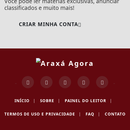
Você pode ler matérias exclusivas, anunciar
classificados e muito mais!
CRIAR MINHA CONTA
Termos de Uso e Privacidade
Esse site utiliza cookies para melhorar sua
INÍCIO
|
SOBRE
|
PAINEL DO LEITOR
|
experiência de navegação. Ao continuar o acesso,
entendemos que você concorda com nossos Termos
TERMOS DE USO E PRIVACIDADE
|
FAQ
|
CONTATO
de Uso e Privacidade.
PARA MAIS INFORMAÇÕES,
ACESSE NOSSOS TERMOS
CLICANDO AQUI