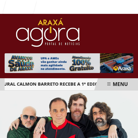
Entrar
MENU
L CALMON BARRETO RECEBE A 1ª EDIÇÃO DO ARAXÁ CACHAÇA 
EM ALTA