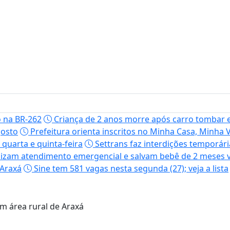
o na BR-262
Criança de 2 anos morre após carro tombar e
gosto
Prefeitura orienta inscritos no Minha Casa, Minha
quarta e quinta-feira
Settrans faz interdições temporári
izam atendimento emergencial e salvam bebê de 2 meses 
 Araxá
Sine tem 581 vagas nesta segunda (27); veja a lista