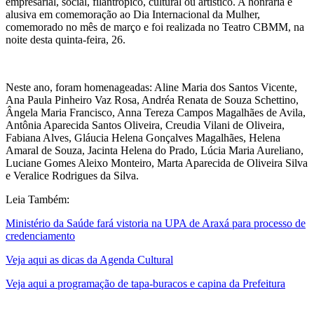
empresarial, social, filantrópico, cultural ou artístico. A honraria é
alusiva em comemoração ao Dia Internacional da Mulher,
comemorado no mês de março e foi realizada no Teatro CBMM, na
noite desta quinta-feira, 26.
Neste ano, foram homenageadas: Aline Maria dos Santos Vicente,
Ana Paula Pinheiro Vaz Rosa, Andréa Renata de Souza Schettino,
Ângela Maria Francisco, Anna Tereza Campos Magalhães de Avila,
Antônia Aparecida Santos Oliveira, Creudia Vilani de Oliveira,
Fabiana Alves, Gláucia Helena Gonçalves Magalhães, Helena
Amaral de Souza, Jacinta Helena do Prado, Lúcia Maria Aureliano,
Luciane Gomes Aleixo Monteiro, Marta Aparecida de Oliveira Silva
e Veralice Rodrigues da Silva.
Leia Também:
Ministério da Saúde fará vistoria na UPA de Araxá para processo de
credenciamento
Veja aqui as dicas da Agenda Cultural
Veja aqui a programação de tapa-buracos e capina da Prefeitura