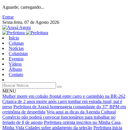
Aguarde, carregando...
Entrar
Sexta-feira, 07 de Agosto 2026
Início
Colunas
Notícias
Colunistas
Eventos
Vídeos
Álbuns
Contato
MENU
Mulher morre em colisão frontal entre carro e caminhão na BR-262
Criança de 2 anos morre após carro tombar em estrada rural; pai é
preso
Prefeitura de Araxá homenageia comandante do 37º BPM em
cerimônia de despedida
Veja aqui as dicas da Agenda Cultural
Comércio não poderá convocar funcionários para trabalhar no
feriado de 8 de agosto
Prefeitura orienta inscritos no Minha Casa,
Minha Vida Cidades sobre andamento da seleção
Prefeitura inicia