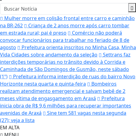
Mulher morre em colisão frontal entre carro e caminhão
na BR-262
Criança de 2 anos morre após carro tombar
em estrada rural; pai é preso
Comércio não poderá
convocar funcionários para trabalhar no feriado de 8 de
agosto
Prefeitura orienta inscritos no Minha Casa, Minha
Vida Cidades sobre andamento da seleção
Settrans faz
interdições temporárias no trânsito devido à Corrida e
Caminhada de São Domingos de Gusmão, neste sábado
(1º)
Prefeitura informa interdição de ruas do bairro Novo
Horizonte nesta quarta e quinta-feira
Bombeiros
realizam atendimento emergencial e salvam bebê de 2
meses vítima de engasgamento em Araxá
Prefeitura
inicia obra de R$ 9,6 milhões para recuperar importantes
avenidas de Araxá
Sine tem 581 vagas nesta segunda
(27); veja a lista
EM ALTA
MENU