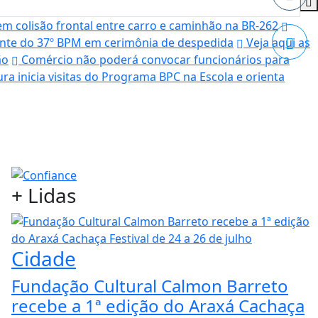
 colisão frontal entre carro e caminhão na BR-262
nte do 37º BPM em cerimônia de despedida
Veja aqui as
ão
Comércio não poderá convocar funcionários para
ura inicia visitas do Programa BPC na Escola e orienta
+
Lidas
Cidade
Fundação Cultural Calmon Barreto
recebe a 1ª edição do Araxá Cachaça