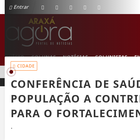
Entrar
INÍCIO
COLUNAS
NOTÍCIAS
COLUNISTAS
E
CIDADE
EM ALTA
MULHER MORRE EM COLISÃO FRONTAL ENTRE CARRO E CAM
CONFERÊNCIA DE SAÚ
POPULAÇÃO A CONTRI
PARA O FORTALECIME
.