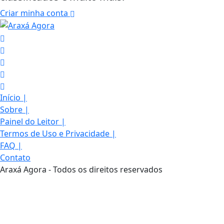
Criar minha conta
Início
|
Sobre
|
Painel do Leitor
|
Termos de Uso e Privacidade
|
Termos de Uso e Privacidade
FAQ
|
Contato
Esse site utiliza cookies para melhorar sua
Araxá Agora - Todos os direitos reservados
experiência de navegação. Ao continuar o acesso,
entendemos que você concorda com nossos Termos
de Uso e Privacidade.
PARA MAIS INFORMAÇÕES,
ACESSE NOSSOS TERMOS
CLICANDO AQUI