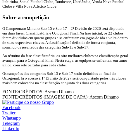
Itabirinha, Social Futebol Clube, Tombense, Uberlândia, Venda Nova Futebol
Clube e Villa Nova Atlético Clube.
Sobre a competição
O Campeonato Mineiro Sub-15 e Sub-17 – 2ª Divisão de 2026 será disputado
em duas fases: Classificatória e Octogonal Final. Na fase inicial, os 22 clubes
foram divididos em quatro grupos e se enfrentam em jogos de ida e volta dentro
de suas respectivas chaves. A classificação é definida de forma conjunta,
somando os resultados das categorias Sub-15 e Sub-17.
Ao término da fase classificatória, os oito melhores clubes na classificação geral
avançam para o Octogonal Final. Nesta etapa, as equipes se enfrentam em turno
único, com sete partidas para cada clube.
Os campeões das categorias Sub-15 e Sub-17 serão definidos ao final do
Octogonal. Já o acesso à 1ª Divisão de 2027 será conquistado pelos três clubes
mais bem colocados na classificação conjunta das duas categorias.
FONTE/CRÉDITOS:
Ascom Dínamo
FONTE/CRÉDITOS (IMAGEM DE CAPA):
Ascom Dínamo
Facebook
Twitter
Whatsapp
Telegram
LinkedIn