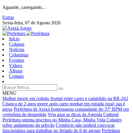
Aguarde, carregando...
Entrar
Sexta-feira, 07 de Agosto 2026
Início
Colunas
Notícias
Colunistas
Eventos
Vídeos
Álbuns
Contato
MENU
Mulher morre em colisão frontal entre carro e caminhão na BR-262
Criança de 2 anos morre após carro tombar em estrada rural; pai é
preso
Prefeitura de Araxá homenageia comandante do 37º BPM em
cerimônia de despedida
Veja aqui as dicas da Agenda Cultural
Prefeitura orienta inscritos no Minha Casa, Minha Vida Cidades
sobre andamento da seleção
Comércio não poderá convocar
funcionários para trabalhar no feriado de 8 de agosto
Prefeitura