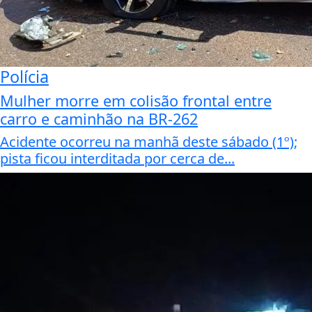
Polícia
Mulher morre em colisão frontal entre
carro e caminhão na BR-262
Acidente ocorreu na manhã deste sábado (1º);
pista ficou interditada por cerca de...