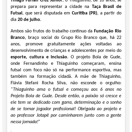
Thiago Furlan Cruz Junior
, o
Thiaguinho
, de 10 anos, se
prepara para representar a cidade na
Taça Brasil de
Futsal
, que será disputada em
Curitiba (PR)
, a partir do
dia
20 de julho
.
Ambos são frutos do trabalho contínuo da
Fundação Rio
Branco
, braço social do Grupo Rio Branco que, há 22
anos, promove gratuitamente ações voltadas ao
desenvolvimento de crianças e adolescentes por meio do
esporte, cultura e inclusão
. O projeto Bola de Gude,
onde Fernandinho e Thiaguinho começaram, ensina
futsal com foco não só na performance esportiva, mas
também na formação cidadã. A mãe de Thiaguinho,
Flávia Stefani Rocha Silva, não esconde o orgulho:
“Thiaguinho ama o futsal e começou aos 6 anos no
Projeto Bola de Gude. Desde então, a paixão só cresce e
ele tem se dedicado com garra, determinação e o sonho
de se tornar jogador profissional! Obrigada ao projeto e
ao professor Jotapê por caminharem junto com a gente
nessa jornada!”