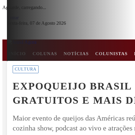
Aguarde, carregando...
Entrar
Sexta-feira, 07 de Agosto 2026
INÍCIO
COLUNAS
NOTÍCIAS
COLUNISTAS
MENU
CULTURA
E EM COLISÃO FRONTAL ENTRE CARRO E CAMINHÃO NA BR-2
EXPOQUEIJO BRASIL
EM ALTA
GRATUITOS E MAIS 
Maior evento de queijos das Américas reú
cozinha show, podcast ao vivo e atrações 