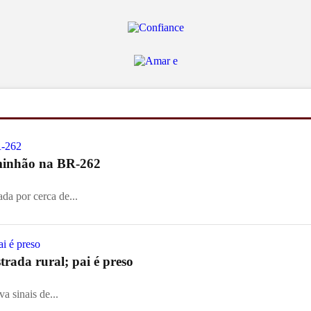
aminhão na BR-262
ada por cerca de...
rada rural; pai é preso
a sinais de...