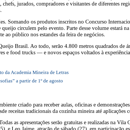
chefs, jurados, compradores e visitantes de diferentes reg
.
s. Somando os produtos inscritos no Concurso Internacion
de queijo circulem pelo evento. Parte desse volume estará n
te ao público nos estandes da feira de negócios.
ueijo Brasil. Ao todo, serão 4.800 metros quadrados de áre
res e food trucks — e novos espaços voltados à experiência
jeto da Academia Mineira de Letras
ofias” a partir de 1º de agosto
biente criado para receber aulas, oficinas e demonstrações 
desde receitas tradicionais da cozinha mineira até aplicaçõe
Todas as apresentações serão gratuitas e realizadas na Vil
25), e Leo Jaime, atração de sábado (27), em participação