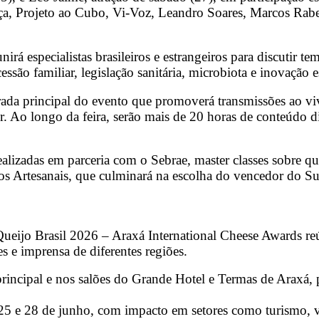
a, Projeto ao Cubo, Vi-Voz, Leandro Soares, Marcos Rabel
rá especialistas brasileiros e estrangeiros para discutir t
essão familiar, legislação sanitária, microbiota e inovação 
trada principal do evento que promoverá transmissões ao vi
or. Ao longo da feira, serão mais de 20 horas de conteúdo 
alizadas em parceria com o Sebrae, master classes sobre qu
jos Artesanais, que culminará na escolha do vencedor do S
eijo Brasil 2026 – Araxá International Cheese Awards reún
es e imprensa de diferentes regiões.
incipal e nos salões do Grande Hotel e Termas de Araxá, p
25 e 28 de junho, com impacto em setores como turismo, vare