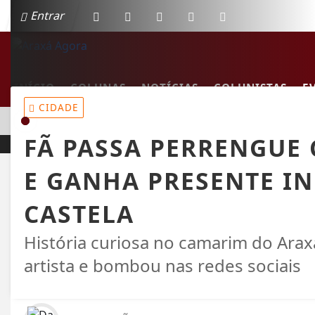
Entrar
INÍCIO
COLUNAS
NOTÍCIAS
COLUNISTAS
E
CIDADE
EM ALTA
MULHER MORRE EM COLISÃO FRONTAL ENTRE CARRO E C
FÃ PASSA PERRENGUE
E GANHA PRESENTE I
CASTELA
História curiosa no camarim do Arax
artista e bombou nas redes sociais