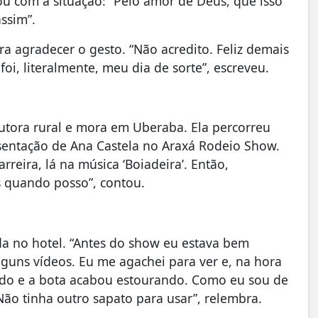
u com a situação: “Pelo amor de Deus, que isso
ssim”.
ra agradecer o gesto. “Não acredito. Feliz demais
i, literalmente, meu dia de sorte”, escreveu.
utora rural e mora em Uberaba. Ela percorreu
esentação de Ana Castela no Araxá Rodeio Show.
rreira, lá na música ‘Boiadeira’. Então,
s quando posso”, contou.
a no hotel. “Antes do show eu estava bem
guns vídeos. Eu me agachei para ver e, na hora
rado e a bota acabou estourando. Como eu sou de
ão tinha outro sapato para usar”, relembra.