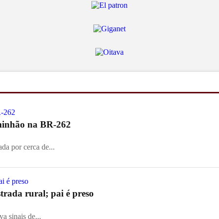
aminhão na BR-262
ada por cerca de...
rada rural; pai é preso
a sinais de...