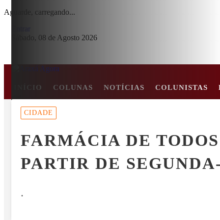
Aguarde, carregando...
Entrar
Sábado, 08 de Agosto 2026
INÍCIO
COLUNAS
NOTÍCIAS
COLUNISTAS
MENU
CIDADE
RE EM COLISÃO FRONTAL ENTRE CARRO E CAMINHÃO NA BR-2
FARMÁCIA DE TODOS
EM ALTA
PARTIR DE SEGUNDA-
.