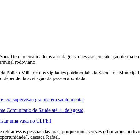
Social tem intensificado as abordagens a pessoas em situação de rua e
erminal rodoviário.
 da Polícia Militar e dos vigilantes patrimoniais da Secretaria Munici
nto depende da aceitação da pessoa abordada.
e terá supervisão gratuita em saúde mental
ente Comunitário de Saúde até 11 de agosto
quistar uma vaga no CEFET
etirar essas pessoas das ruas, porque muitas vezes esbarramos no livre
 oportunidade”, destaca Rafael.