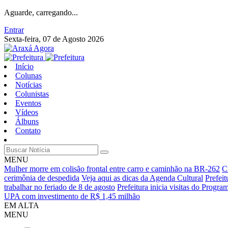
Aguarde, carregando...
Entrar
Sexta-feira, 07 de Agosto 2026
Início
Colunas
Notícias
Colunistas
Eventos
Vídeos
Álbuns
Contato
MENU
Mulher morre em colisão frontal entre carro e caminhão na BR-262
C
cerimônia de despedida
Veja aqui as dicas da Agenda Cultural
Prefei
trabalhar no feriado de 8 de agosto
Prefeitura inicia visitas do Progr
UPA com investimento de R$ 1,45 milhão
EM ALTA
MENU