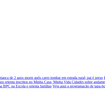
riança de 2 anos morre após carro tombar em estrada rural; pai é preso
tura orienta inscritos no Minha Casa, Minha Vida Cidades sobre andame
ama BPC na Escola e orienta famílias
Veja aqui a programação de tapa-bu