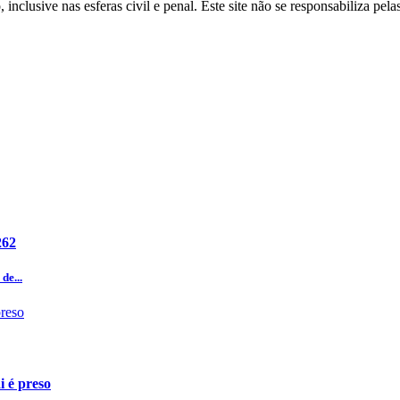
inclusive nas esferas civil e penal. Este site não se responsabiliza pe
262
de...
i é preso