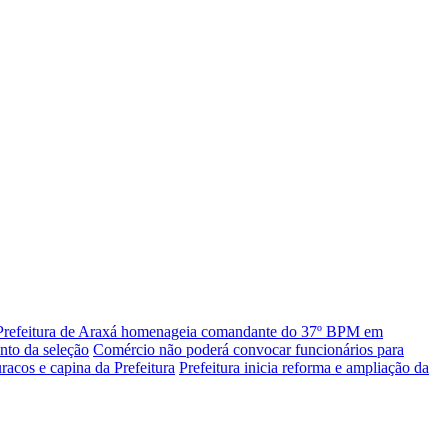
Prefeitura de Araxá homenageia comandante do 37º BPM em
nto da seleção
Comércio não poderá convocar funcionários para
racos e capina da Prefeitura
Prefeitura inicia reforma e ampliação da