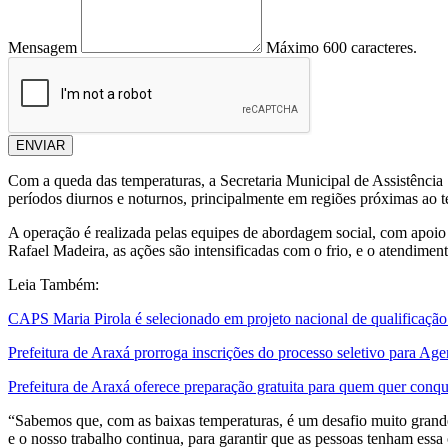
Mensagem
Máximo 600 caracteres.
ENVIAR
Com a queda das temperaturas, a Secretaria Municipal de Assistência 
períodos diurnos e noturnos, principalmente em regiões próximas ao t
A operação é realizada pelas equipes de abordagem social, com apoio
Rafael Madeira, as ações são intensificadas com o frio, e o atendime
Leia Também:
CAPS Maria Pirola é selecionado em projeto nacional de qualificação 
Prefeitura de Araxá prorroga inscrições do processo seletivo para Ag
Prefeitura de Araxá oferece preparação gratuita para quem quer con
“Sabemos que, com as baixas temperaturas, é um desafio muito grande r
e o nosso trabalho continua, para garantir que as pessoas tenham essa