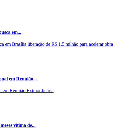
busca em...
onal em Reunião...
meses vítima de...