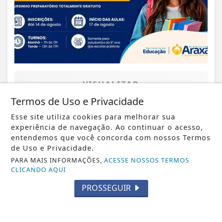
VISUALIZAR
Termos de Uso e Privacidade
Esse site utiliza cookies para melhorar sua
experiência de navegação. Ao continuar o acesso,
06 DE AGO
CIDADE
entendemos que você concorda com nossos Termos
de Uso e Privacidade.
Prefeitura inicia construção do Centro
PARA MAIS INFORMAÇÕES,
ACESSE NOSSOS TERMOS
Esportivo Comunitário e busca em...
CLICANDO AQUI
PROSSEGUIR