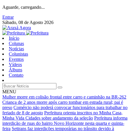
Aguarde, carregando...
Entrar
Sábado, 08 de Agosto 2026
Início
Colunas
Notícias
Colunistas
Eventos
Vídeos
Álbuns
Contato
MENU
Mulher morre em colisão frontal entre carro e caminhão na BR-262
Criança de 2 anos morre após carro tombar em estrada rural; pai é
preso
Comércio não poderá convocar funcionários para trabalhar no
feriado de 8 de agosto
Prefeitura orienta inscritos no Minha Casa,
Minha Vida Cidades sobre andamento da seleção
Prefeitura informa
interdição de ruas do bairro Novo Horizonte nesta quarta e quinta-
feira
Settrans faz interdições temporárias no trânsito devido à