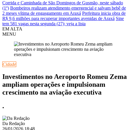
Corrida e Caminhada de São Domingos de Gusmão, neste sábado
(1º)
Bombeiros realizam atendimento emergencial e salvam bebê de
2 meses vítima de engasgamento em Araxá
Prefeitura inicia obra de
R$ 9,6 milhões para recuperar importantes avenidas de Araxá
Sine
tem 581 vagas nesta segunda (27); veja a lista
EM ALTA
MENU
Cidade
Investimentos no Aeroporto Romeu Zema
ampliam operações e impulsionam
crescimento na aviação executiva
.
Da Redação
26/01/2026 18:48