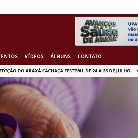
VENTOS
VÍDEOS
ÁLBUNS
CONTATO
 DO ARAXÁ CACHAÇA FESTIVAL DE 24 A 26 DE JULHO
MUL