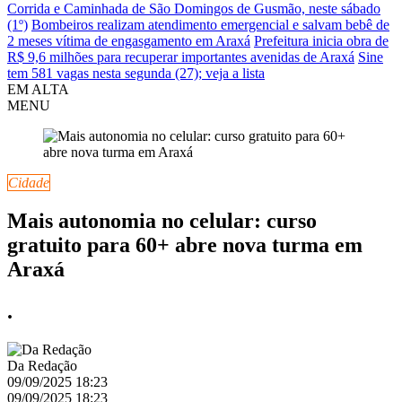
Corrida e Caminhada de São Domingos de Gusmão, neste sábado
(1º)
Bombeiros realizam atendimento emergencial e salvam bebê de
2 meses vítima de engasgamento em Araxá
Prefeitura inicia obra de
R$ 9,6 milhões para recuperar importantes avenidas de Araxá
Sine
tem 581 vagas nesta segunda (27); veja a lista
EM ALTA
MENU
Cidade
Mais autonomia no celular: curso
gratuito para 60+ abre nova turma em
Araxá
.
Da Redação
09/09/2025 18:23
09/09/2025 18:23