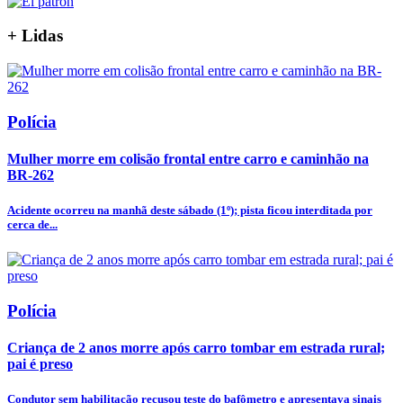
+
Lidas
Polícia
Mulher morre em colisão frontal entre carro e caminhão na
BR-262
Acidente ocorreu na manhã deste sábado (1º); pista ficou interditada por
cerca de...
Polícia
Criança de 2 anos morre após carro tombar em estrada rural;
pai é preso
Condutor sem habilitação recusou teste do bafômetro e apresentava sinais