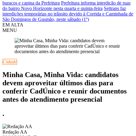
buracos e capina da Prefeitura
Prefeitura informa interdição de ruas
do bairro Novo Horizonte nesta quarta e quinta-feira
Settrans faz
interdições temporárias no trânsito devido à Corrida e Caminhada de
São Domingos de Gusmão, neste sábado (1º)
EM ALTA
MENU
Cidade
Minha Casa, Minha Vida: candidatos
devem aproveitar últimos dias para
conferir CadÚnico e reunir documentos
antes do atendimento presencial
.
Redação AA