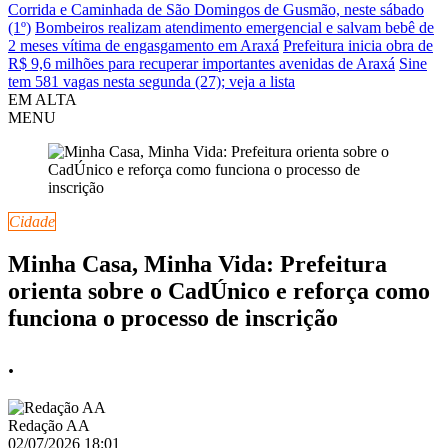
Corrida e Caminhada de São Domingos de Gusmão, neste sábado
(1º)
Bombeiros realizam atendimento emergencial e salvam bebê de
2 meses vítima de engasgamento em Araxá
Prefeitura inicia obra de
R$ 9,6 milhões para recuperar importantes avenidas de Araxá
Sine
tem 581 vagas nesta segunda (27); veja a lista
EM ALTA
MENU
Cidade
Minha Casa, Minha Vida: Prefeitura
orienta sobre o CadÚnico e reforça como
funciona o processo de inscrição
.
Redação AA
02/07/2026 18:01