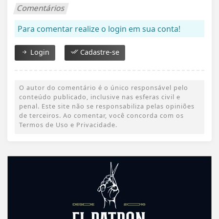
Comentários
Para comentar realize o login em sua conta!
Login
Cadastre-se
O autor do comentário é o único responsável pelo
conteúdo publicado, inclusive nas esferas civil e
penal. Este site não se responsabiliza pelas opiniões
de terceiros. Ao comentar, você concorda com os
Termos de Uso e Privacidade.