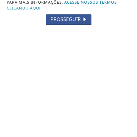
PARA MAIS INFORMAÇÕES,
ACESSE NOSSOS TERMOS
CLICANDO AQUI
PROSSEGUIR
VISUALIZAR
07 DE AGO
ECONOMIA
Sine tem 521 vagas nesta sexta (07);
veja a lista