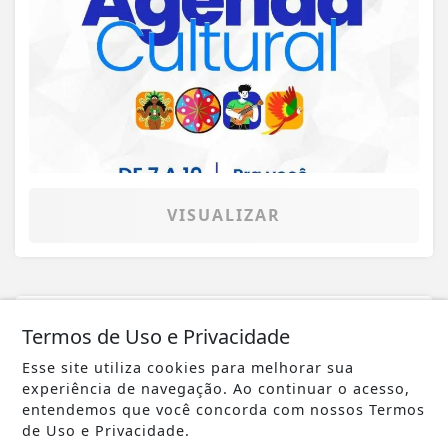
VISUALIZAR
07 DE AGO
CIDADE
Termos de Uso e Privacidade
Veja aqui a programação de tapa-
Esse site utiliza cookies para melhorar sua
buracos e capina da Prefeitura
experiência de navegação. Ao continuar o acesso,
entendemos que você concorda com nossos Termos
de Uso e Privacidade.