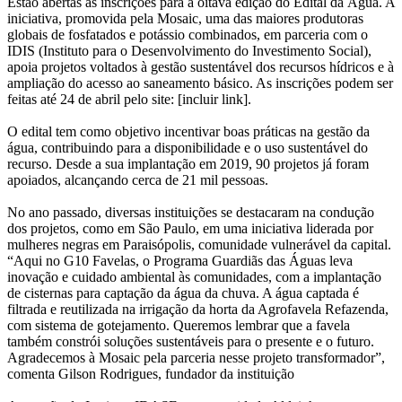
Estão abertas as inscrições para a oitava edição do Edital da Água. A
iniciativa, promovida pela Mosaic, uma das maiores produtoras
globais de fosfatados e potássio combinados, em parceria com o
IDIS (Instituto para o Desenvolvimento do Investimento Social),
apoia projetos voltados à gestão sustentável dos recursos hídricos e à
ampliação do acesso ao saneamento básico. As inscrições podem ser
feitas até 24 de abril pelo site: [incluir link].
O edital tem como objetivo incentivar boas práticas na gestão da
água, contribuindo para a disponibilidade e o uso sustentável do
recurso. Desde a sua implantação em 2019, 90 projetos já foram
apoiados, alcançando cerca de 21 mil pessoas.
No ano passado, diversas instituições se destacaram na condução
dos projetos, como em São Paulo, em uma iniciativa liderada por
mulheres negras em Paraisópolis, comunidade vulnerável da capital.
“Aqui no G10 Favelas, o Programa Guardiãs das Águas leva
inovação e cuidado ambiental às comunidades, com a implantação
de cisternas para captação da água da chuva. A água captada é
filtrada e reutilizada na irrigação da horta da Agrofavela Refazenda,
com sistema de gotejamento. Queremos lembrar que a favela
também constrói soluções sustentáveis para o presente e o futuro.
Agradecemos à Mosaic pela parceria nesse projeto transformador”,
comenta Gilson Rodrigues, fundador da instituição