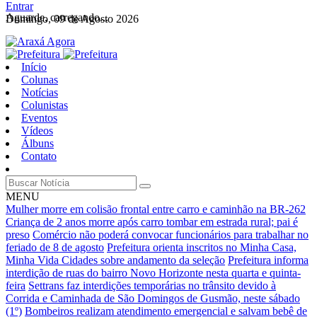
Entrar
Aguarde, carregando...
Domingo, 09 de Agosto 2026
Início
Colunas
Notícias
Colunistas
Eventos
Vídeos
Álbuns
Contato
MENU
Mulher morre em colisão frontal entre carro e caminhão na BR-262
Criança de 2 anos morre após carro tombar em estrada rural; pai é
preso
Comércio não poderá convocar funcionários para trabalhar no
feriado de 8 de agosto
Prefeitura orienta inscritos no Minha Casa,
Minha Vida Cidades sobre andamento da seleção
Prefeitura informa
interdição de ruas do bairro Novo Horizonte nesta quarta e quinta-
feira
Settrans faz interdições temporárias no trânsito devido à
Corrida e Caminhada de São Domingos de Gusmão, neste sábado
(1º)
Bombeiros realizam atendimento emergencial e salvam bebê de