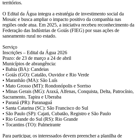
territórios.
O Edital da Água integra a estratégia de investimento social da
Mosaic e busca ampliar o impacto positivo da companhia nas
regiões onde atua. Em 2025, a iniciativa recebeu reconhecimento da
Federação das Indústrias de Goiás (FIEG) por suas ações de
saneamento rural no estado.
Serviço
Inscrições – Edital da Água 2026
Prazo: de 23 de março a 24 de abril
Municípios de abrangência:
• Bahia (BA): Candeias
• Goiás (GO): Catalão, Ouvidor e Rio Verde
• Maranhão (MA): São Luís
• Mato Grosso (MT): Rondonópolis e Sorriso
• Minas Gerais (MG): Araxá, Alfenas, Conquista, Delta, Patrocínio,
Sacramento, Tapira e Uberaba
• Paraná (PR): Paranaguá
• Santa Catarina (SC): São Francisco do Sul
• São Paulo (SP): Cajati, Cubatão, Registro e São Paulo
• Rio Grande do Sul (RS): Rio Grande
• Tocantins (TO): Palmeirante
Para participar, os interessados devem preencher a planilha de