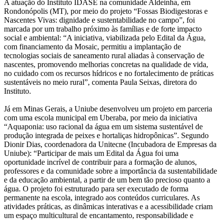
A atuação do Instituto IDASE na comunidade Aldeinha, em
Rondonópolis (MT), por meio do projeto “Fossas Biodigestoras e
Nascentes Vivas: dignidade e sustentabilidade no campo”, foi
marcada por um trabalho próximo às famílias e de forte impacto
social e ambiental: “A iniciativa, viabilizada pelo Edital da Água,
com financiamento da Mosaic, permitiu a implantação de
tecnologias sociais de saneamento rural aliadas à conservação de
nascentes, promovendo melhorias concretas na qualidade de vida,
no cuidado com os recursos hídricos e no fortalecimento de práticas
sustentáveis no meio rural”, comenta Paula Seixas, diretora do
Instituto.
Já em Minas Gerais, a Uniube desenvolveu um projeto em parceria
com uma escola municipal em Uberaba, por meio da iniciativa
“Aquaponia: uso racional da água em um sistema sustentável de
produção integrada de peixes e hortaliças hidropônicas”. Segundo
Dionir Dias, coordenadora da Unitecne (Incubadora de Empresas da
Uniube): “Participar de mais um Edital da Água foi uma
oportunidade incrível de contribuir para a formação de alunos,
professores e da comunidade sobre a importância da sustentabilidade
e da educação ambiental, a partir de um bem tão precioso quanto a
água. O projeto foi estruturado para ser executado de forma
permanente na escola, integrado aos conteúdos curriculares. As
atividades práticas, as dinâmicas interativas e a acessibilidade criam
um espaço multicultural de encantamento, responsabilidade e