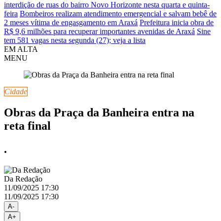
interdição de ruas do bairro Novo Horizonte nesta quarta e quinta-
feira
Bombeiros realizam atendimento emergencial e salvam bebê de
2 meses vítima de engasgamento em Araxá
Prefeitura inicia obra de
R$ 9,6 milhões para recuperar importantes avenidas de Araxá
Sine
tem 581 vagas nesta segunda (27); veja a lista
EM ALTA
MENU
Cidade
Obras da Praça da Banheira entra na
reta final
.
Da Redação
11/09/2025 17:30
11/09/2025 17:30
A-
A+