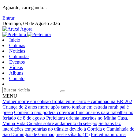
Aguarde, carregando...
Entrar
Domingo, 09 de Agosto 2026
Início
Colunas
Notícias
Colunistas
Eventos
Vídeos
Álbuns
Contato
MENU
Mulher morre em colisão frontal entre carro e caminhão na BR-262
Criança de 2 anos morre após carro tombar em estrada rural; pai é
preso
Comércio não poderá convocar funcionários para trabalhar no
feriado de 8 de agosto
Prefeitura orienta inscritos no Minha Casa,
Minha Vida Cidades sobre andamento da seleção
Settrans faz
interdições temporárias no trânsito devido à Corrida e Caminhada de
São Domingos de Gusmão, neste sábado (1º)
Prefeitura informa