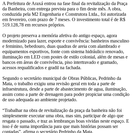
A Prefeitura de Araxá entrou na fase final da revitalização da Praça
da Banheira, com entrega prevista para o fim deste mês. A obra,
conduzida pela M2 Engenharia e Construtora Ltda., foi autorizada
em fevereiro, com prazo de 7 meses. O investimento total é de R$
519.128,78 em recursos próprios.
O projeto preserva a memória afetiva do antigo espaço, agora
modernizado para lazer, esporte e convivência: banheiros masculino
e feminino, bebedouro, duas quadras de areia com alambrado e
equipamentos esportivos, fonte com sistema hidráulico renovado,
iluminação em LED com postes de estilo colonial, além de mesas e
bancos em áreas de convivência, piso intertravado e gramado,
acessos requalificados e gradil na fachada.
Segundo o secretário municipal de Obras Públicas, Pedrinho da
Mata, o trabalho exigiu uma revisão geral em toda a parte de
infraestrutura, desde a parte de abastecimento de agua, iluminação,
assim como a parte de drenagem para poder propiciar uma condição
de uso adequada ao ambiente projetado.
“Trabalhar na obra de revitalização da praça da banheira não foi
simplesmente executar uma obra, mas sim, participar de algo que
resgata o passado, e traz as lembranças boas vividas neste espaço. E
isso é de suma importância para que mais histórias possam ser
contadas”, afirma o secretário Pedrinho da Mata.