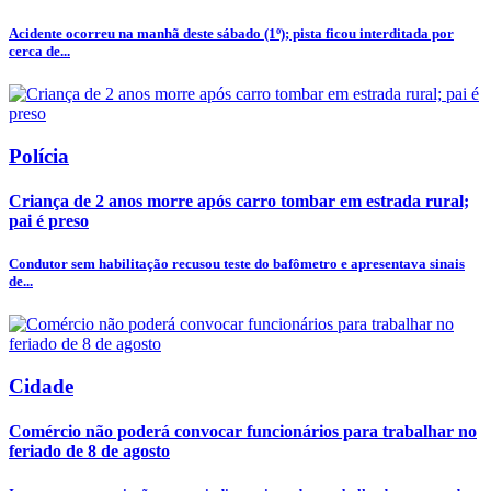
Acidente ocorreu na manhã deste sábado (1º); pista ficou interditada por
cerca de...
Polícia
Criança de 2 anos morre após carro tombar em estrada rural;
pai é preso
Condutor sem habilitação recusou teste do bafômetro e apresentava sinais
de...
Cidade
Comércio não poderá convocar funcionários para trabalhar no
feriado de 8 de agosto