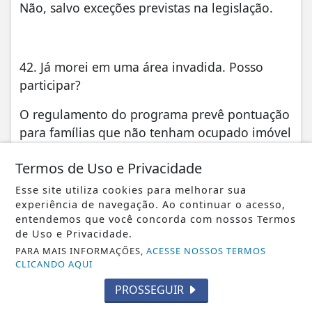
Não, salvo exceções previstas na legislação.
42. Já morei em uma área invadida. Posso
participar?
O regulamento do programa prevê pontuação
para famílias que não tenham ocupado imóvel
objeto de invasão ou litígio possessório nos
Termos de Uso e Privacidade
últimos cinco anos. Cada situação será
analisada individualmente durante o processo
Esse site utiliza cookies para melhorar sua
de seleção.
experiência de navegação. Ao continuar o acesso,
entendemos que você concorda com nossos Termos
de Uso e Privacidade.
PARA MAIS INFORMAÇÕES,
ACESSE NOSSOS TERMOS
43. Quem não pode participar do Programa
CLICANDO AQUI
Minha Casa, Minha Vida?
PROSSEGUIR
Não podem participar famílias que não