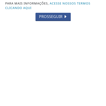
PARA MAIS INFORMAÇÕES,
ACESSE NOSSOS TERMOS
Você pode ler matérias exclusivas, anunciar
CLICANDO AQUI
classificados e muito mais!
PROSSEGUIR
CRIAR MINHA CONTA
INÍCIO
|
SOBRE
|
PAINEL DO LEITOR
|