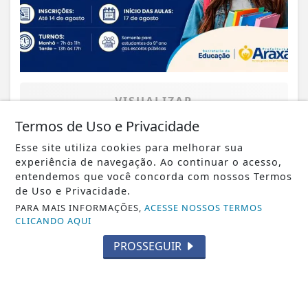
VISUALIZAR
Termos de Uso e Privacidade
Esse site utiliza cookies para melhorar sua
experiência de navegação. Ao continuar o acesso,
06 DE AGO
CIDADE
entendemos que você concorda com nossos Termos
de Uso e Privacidade.
Prefeitura inicia construção do Centro
PARA MAIS INFORMAÇÕES,
ACESSE NOSSOS TERMOS
Esportivo Comunitário e busca em...
CLICANDO AQUI
PROSSEGUIR