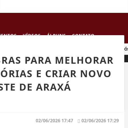
VENTOS
VÍDEOS
ÁLBUNS
CONTATO
 CAMINHÃO NA BR-262
CRIANÇA DE 2 ANOS MORRE APÓS
OBRAS PARA MELHORAR
ÓRIAS E CRIAR NOVO
STE DE ARAXÁ
02/06/2026 17:47
02/06/2026 17:29