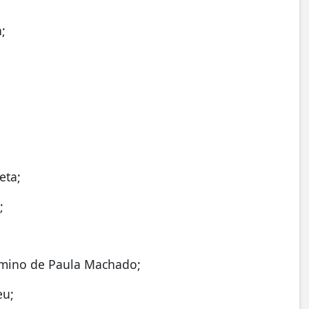
;
eta;
;
rmino de Paula Machado;
eu;