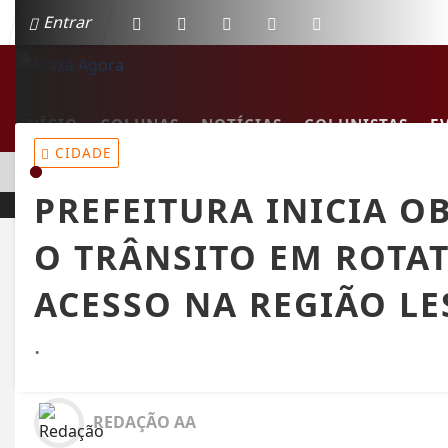
Entrar
INÍCIO
COLUNAS
NOTÍCIAS
COLUNISTAS
E
CIDADE
EM ALTA
MULHER MORRE EM COLISÃO FRONTAL ENTRE CARRO E
PREFEITURA INICIA 
O TRÂNSITO EM ROTAT
ACESSO NA REGIÃO LE
.
REDAÇÃO AA