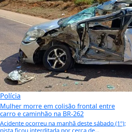
Polícia
Mulher morre em colisão frontal entre
carro e caminhão na BR-262
Acidente ocorreu na manhã deste sábado (1º);
pista ficou interditada por cerca de...