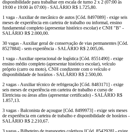
disponibilidade para trabalhar em escala de turno 2 x 2 (07:00 às
19:00 e 19:00 às 07:00) - SALÁRIO R$ 1.725,80.
1 vaga - Auxiliar de mecânico de autos [Cód. 8497089] - exige seis
meses de experiência em carteira de trabalho ou informal, ensino
fundamental completo (apresentar histórico escolar) e CNH "B" -
SALÁRIO R$ 2.000,00.
30 vagas - Auxiliar geral de conservação de vias permanentes [Cód.
8527884] - sem experiência - SALÁRIO R$ 2.005,06.
1 vaga - Auxiliar operacional de logística [Cód. 8551490] - exige
ensino médio completo (apresentar histórico escolar), veículo
próprio (carro ou moto), CNH condizente com o veículo e
disponibilidade de horários - SALÁRIO R$ 2.500,00.
2 vagas - Auxiliar técnico de refrigeração [Cód. 8483171] - exige
seis meses de experiência em carteira de trabalho e curso de
Eletricista ou áreas afins (apresentar certificado) - SALÁRIO R$
1.857,13.
3 vagas - Balconista de açougue [Cód. 8499973] - exige seis meses
de experiência em carteira de trabalho e disponibilidade de horários -
SALÁRIO R$ 2.210,67.
3 vagas - Bilheteiro de transportes coletivos [Cód. 8542928] - exige