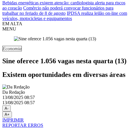
Bebidas energéticas exigem atenção: cardiologista alerta para riscos
ao coração
Comércio não poderá convocar funcionários para
trabalhar no feriado de 8 de agosto
IPDSA realiza leilão on-line com
veículos, motocicletas e equipamentos
EM ALTA
MENU
Economia
Sine oferece 1.056 vagas nesta quarta (13)
Existem oportunidades em diversas áreas
Da Redação
13/08/2025 08:57
13/08/2025 08:57
A-
A+
IMPRIMIR
REPORTAR ERROS