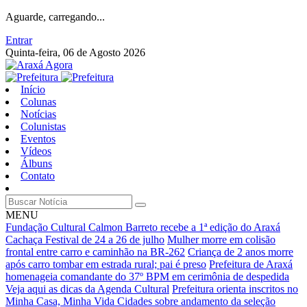
Aguarde, carregando...
Entrar
Quinta-feira, 06 de Agosto 2026
Início
Colunas
Notícias
Colunistas
Eventos
Vídeos
Álbuns
Contato
MENU
Fundação Cultural Calmon Barreto recebe a 1ª edição do Araxá
Cachaça Festival de 24 a 26 de julho
Mulher morre em colisão
frontal entre carro e caminhão na BR-262
Criança de 2 anos morre
após carro tombar em estrada rural; pai é preso
Prefeitura de Araxá
homenageia comandante do 37º BPM em cerimônia de despedida
Veja aqui as dicas da Agenda Cultural
Prefeitura orienta inscritos no
Minha Casa, Minha Vida Cidades sobre andamento da seleção