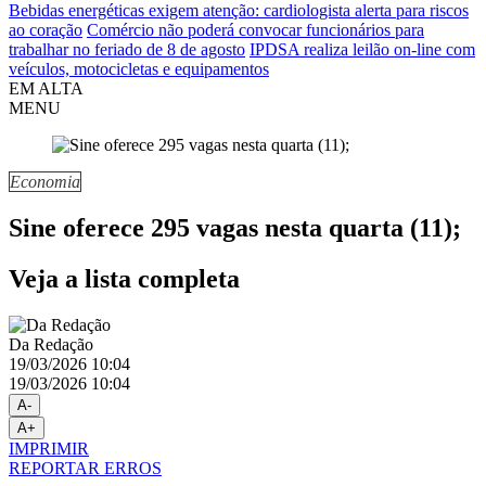
Bebidas energéticas exigem atenção: cardiologista alerta para riscos
ao coração
Comércio não poderá convocar funcionários para
trabalhar no feriado de 8 de agosto
IPDSA realiza leilão on-line com
veículos, motocicletas e equipamentos
EM ALTA
MENU
Economia
Sine oferece 295 vagas nesta quarta (11);
Veja a lista completa
Da Redação
19/03/2026 10:04
19/03/2026 10:04
A-
A+
IMPRIMIR
REPORTAR ERROS