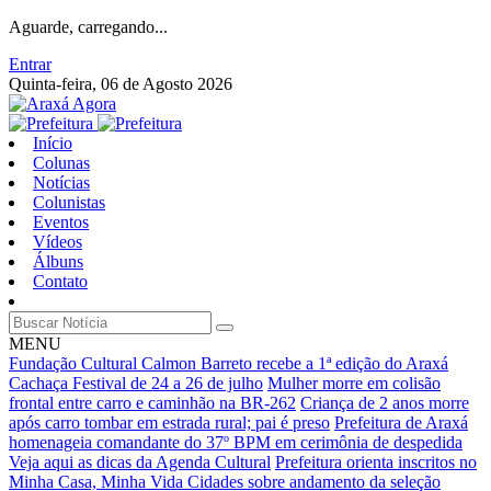
Aguarde, carregando...
Entrar
Quinta-feira, 06 de Agosto 2026
Início
Colunas
Notícias
Colunistas
Eventos
Vídeos
Álbuns
Contato
MENU
Fundação Cultural Calmon Barreto recebe a 1ª edição do Araxá
Cachaça Festival de 24 a 26 de julho
Mulher morre em colisão
frontal entre carro e caminhão na BR-262
Criança de 2 anos morre
após carro tombar em estrada rural; pai é preso
Prefeitura de Araxá
homenageia comandante do 37º BPM em cerimônia de despedida
Veja aqui as dicas da Agenda Cultural
Prefeitura orienta inscritos no
Minha Casa, Minha Vida Cidades sobre andamento da seleção