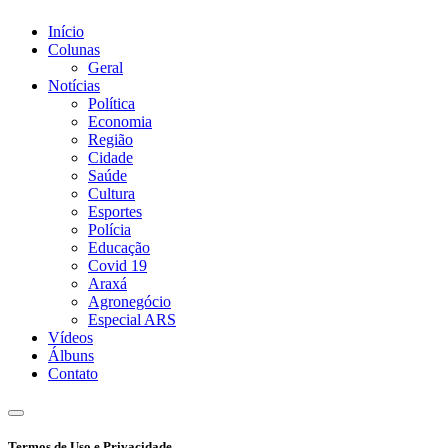
Início
Colunas
Geral
Notícias
Política
Economia
Região
Cidade
Saúde
Cultura
Esportes
Polícia
Educação
Covid 19
Araxá
Agronegócio
Especial ARS
Vídeos
Álbuns
Contato
Termos de Uso e Privacidade