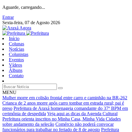
Aguarde, carregando...
Entrar
Sexta-feira, 07 de Agosto 2026
Início
Colunas
Notícias
Colunistas
Eventos
Vídeos
Álbuns
Contato
MENU
Mulher morre em colisão frontal entre carro e caminhão na BR-262
Criança de 2 anos morre após carro tombar em estrada rural; pai é
preso
Prefeitura de Araxá homenageia comandante do 37º BPM em
cerimônia de despedida
Veja aqui as dicas da Agenda Cultural
Prefeitura orienta inscritos no Minha Casa, Minha Vida Cidades
sobre andamento da seleção
Comércio não poderá convocar
funcionários para trabalhar no feriado de 8 de agosto
Prefeitura