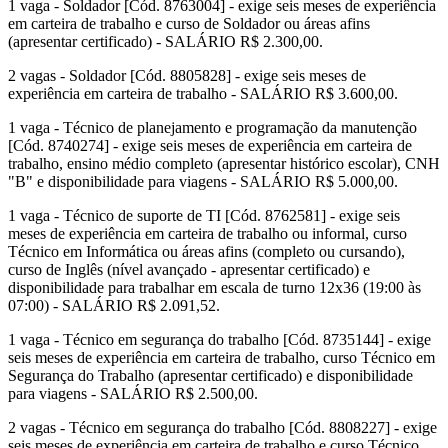
1 vaga - Soldador [Cód. 8763004] - exige seis meses de experiência
em carteira de trabalho e curso de Soldador ou áreas afins
(apresentar certificado) - SALÁRIO R$ 2.300,00.
2 vagas - Soldador [Cód. 8805828] - exige seis meses de
experiência em carteira de trabalho - SALÁRIO R$ 3.600,00.
1 vaga - Técnico de planejamento e programação da manutenção
[Cód. 8740274] - exige seis meses de experiência em carteira de
trabalho, ensino médio completo (apresentar histórico escolar), CNH
"B" e disponibilidade para viagens - SALÁRIO R$ 5.000,00.
1 vaga - Técnico de suporte de TI [Cód. 8762581] - exige seis
meses de experiência em carteira de trabalho ou informal, curso
Técnico em Informática ou áreas afins (completo ou cursando),
curso de Inglês (nível avançado - apresentar certificado) e
disponibilidade para trabalhar em escala de turno 12x36 (19:00 às
07:00) - SALÁRIO R$ 2.091,52.
1 vaga - Técnico em segurança do trabalho [Cód. 8735144] - exige
seis meses de experiência em carteira de trabalho, curso Técnico em
Segurança do Trabalho (apresentar certificado) e disponibilidade
para viagens - SALÁRIO R$ 2.500,00.
2 vagas - Técnico em segurança do trabalho [Cód. 8808227] - exige
seis meses de experiência em carteira de trabalho e curso Técnico