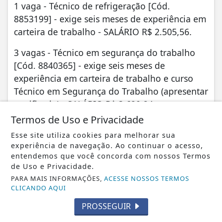
1 vaga - Técnico de refrigeração [Cód.
8853199] - exige seis meses de experiência em
carteira de trabalho - SALÁRIO R$ 2.505,56.
3 vagas - Técnico em segurança do trabalho
[Cód. 8840365] - exige seis meses de
experiência em carteira de trabalho e curso
Técnico em Segurança do Trabalho (apresentar
certificado) - SALÁRIO R$ 3.620,24.
Termos de Uso e Privacidade
1 vaga - Técnico em segurança do trabalho
Esse site utiliza cookies para melhorar sua
[Cód. 8883683] - exige seis meses de
experiência de navegação. Ao continuar o acesso,
experiência em carteira de trabalho, curso
entendemos que você concorda com nossos Termos
Técnico em Segurança do Trabalho (apresentar
de Uso e Privacidade.
certificado) e CNH 'B' - SALÁRIO R$ 3.000,00.
PARA MAIS INFORMAÇÕES,
ACESSE NOSSOS TERMOS
CLICANDO AQUI
1 vaga - Torneiro mecânico [Cód. 8869379] -
PROSSEGUIR
exige seis meses de experiência em carteira de