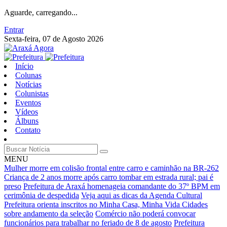
Aguarde, carregando...
Entrar
Sexta-feira, 07 de Agosto 2026
Início
Colunas
Notícias
Colunistas
Eventos
Vídeos
Álbuns
Contato
MENU
Mulher morre em colisão frontal entre carro e caminhão na BR-262
Criança de 2 anos morre após carro tombar em estrada rural; pai é
preso
Prefeitura de Araxá homenageia comandante do 37º BPM em
cerimônia de despedida
Veja aqui as dicas da Agenda Cultural
Prefeitura orienta inscritos no Minha Casa, Minha Vida Cidades
sobre andamento da seleção
Comércio não poderá convocar
funcionários para trabalhar no feriado de 8 de agosto
Prefeitura