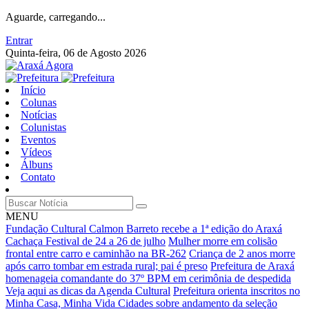
Aguarde, carregando...
Entrar
Quinta-feira, 06 de Agosto 2026
Início
Colunas
Notícias
Colunistas
Eventos
Vídeos
Álbuns
Contato
MENU
Fundação Cultural Calmon Barreto recebe a 1ª edição do Araxá
Cachaça Festival de 24 a 26 de julho
Mulher morre em colisão
frontal entre carro e caminhão na BR-262
Criança de 2 anos morre
após carro tombar em estrada rural; pai é preso
Prefeitura de Araxá
homenageia comandante do 37º BPM em cerimônia de despedida
Veja aqui as dicas da Agenda Cultural
Prefeitura orienta inscritos no
Minha Casa, Minha Vida Cidades sobre andamento da seleção