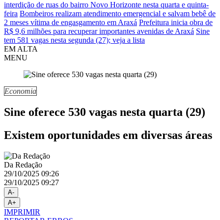
interdição de ruas do bairro Novo Horizonte nesta quarta e quinta-
feira
Bombeiros realizam atendimento emergencial e salvam bebê de
2 meses vítima de engasgamento em Araxá
Prefeitura inicia obra de
R$ 9,6 milhões para recuperar importantes avenidas de Araxá
Sine
tem 581 vagas nesta segunda (27); veja a lista
EM ALTA
MENU
Economia
Sine oferece 530 vagas nesta quarta (29)
Existem oportunidades em diversas áreas
Da Redação
29/10/2025 09:26
29/10/2025 09:27
A-
A+
IMPRIMIR