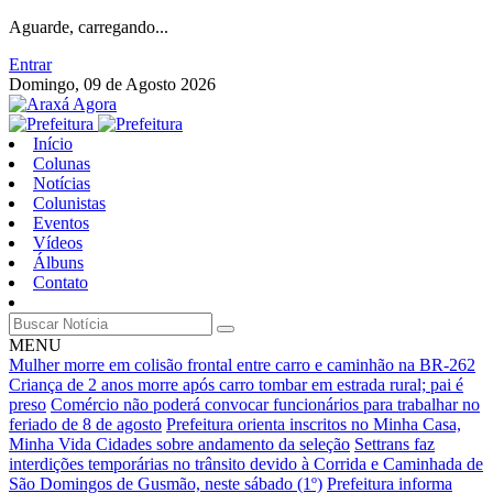
Aguarde, carregando...
Entrar
Domingo, 09 de Agosto 2026
Início
Colunas
Notícias
Colunistas
Eventos
Vídeos
Álbuns
Contato
MENU
Mulher morre em colisão frontal entre carro e caminhão na BR-262
Criança de 2 anos morre após carro tombar em estrada rural; pai é
preso
Comércio não poderá convocar funcionários para trabalhar no
feriado de 8 de agosto
Prefeitura orienta inscritos no Minha Casa,
Minha Vida Cidades sobre andamento da seleção
Settrans faz
interdições temporárias no trânsito devido à Corrida e Caminhada de
São Domingos de Gusmão, neste sábado (1º)
Prefeitura informa