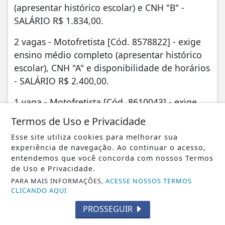
(apresentar histórico escolar) e CNH "B" -
SALÁRIO R$ 1.834,00.
2 vagas - Motofretista [Cód. 8578822] - exige
ensino médio completo (apresentar histórico
escolar), CNH "A" e disponibilidade de horários
- SALÁRIO R$ 2.400,00.
1 vaga - Motofretista [Cód. 8610043] - exige
seis meses de experiência em carteira de
Termos de Uso e Privacidade
trabalho, ensino médio completo (apresentar
Esse site utiliza cookies para melhorar sua
histórico escolar), CNH "A" e disponibilidade de
experiência de navegação. Ao continuar o acesso,
horários - SALÁRIO R$ 1.518,00.
entendemos que você concorda com nossos Termos
de Uso e Privacidade.
1 vaga - Motorista carreteiro [Cód. 8601882] -
PARA MAIS INFORMAÇÕES,
ACESSE NOSSOS TERMOS
exige seis meses de experiência em carteira de
CLICANDO AQUI
trabalho ou informal, ensino fundamental
PROSSEGUIR
completo (apresentar histórico escolar), CNH