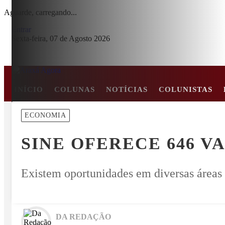
Aguarde, carregando...
Entrar
Sexta-feira, 07 de Agosto 2026
INÍCIO
COLUNAS
NOTÍCIAS
COLUNISTAS
MENU
ECONOMIA
 EM COLISÃO FRONTAL ENTRE CARRO E CAMINHÃO NA BR-26
SINE OFERECE 646 VA
EM ALTA
Existem oportunidades em diversas áreas
DA REDAÇÃO